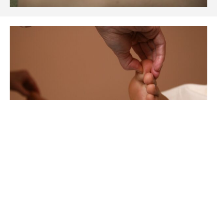
Fussreflexzonenthe
rapie